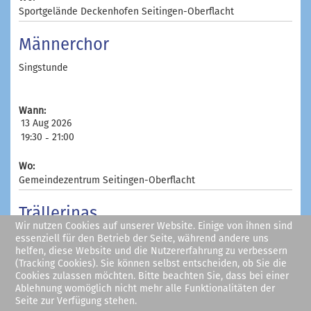
Sportgelände Deckenhofen Seitingen-Oberflacht
Männerchor
Singstunde
Wann:
13 Aug 2026
19:30
21:00
-
Wo:
Gemeindezentrum Seitingen-Oberflacht
Trällerinas
Wir nutzen Cookies auf unserer Website. Einige von ihnen sind
Singstunde Trällerinas
essenziell für den Betrieb der Seite, während andere uns
helfen, diese Website und die Nutzererfahrung zu verbessern
(Tracking Cookies). Sie können selbst entscheiden, ob Sie die
Cookies zulassen möchten. Bitte beachten Sie, dass bei einer
Wann:
Ablehnung womöglich nicht mehr alle Funktionalitäten der
13 Aug 2026
Seite zur Verfügung stehen.
18:15
19:15
-